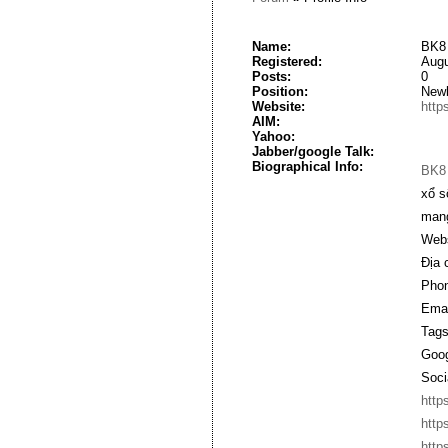
Name:
BK8
Registered:
Augu
Posts:
0
Position:
New
Website:
https
AIM:
Yahoo:
Jabber/google Talk:
Biographical Info:
BK8
xổ s
mang
Webs
Địa 
Phon
Emai
Tags
Goog
Soci
http
http
http