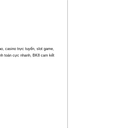
, casino trực tuyến, slot game,
hanh toán cực nhanh, BK8 cam kết