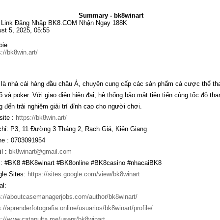
Summary - bk8winart
 Link Đăng Nhập BK8.COM Nhận Ngay 188K
st 5, 2025, 05:55
bie
://bk8win.art/
là nhà cái hàng đầu châu Á, chuyên cung cấp các sản phẩm cá cược thể thao
ố và poker. Với giao diện hiện đại, hệ thống bảo mật tiên tiến cùng tốc độ t
 đến trải nghiệm giải trí đỉnh cao cho người chơi.
ite :
https://bk8win.art/
chỉ: P3, 11 Đường 3 Tháng 2, Rạch Giá, Kiên Giang
e : 0703091954
l :
bk8winart@gmail.com
: #BK8 #BK8winart #BK8online #BK8casino #nhacaiBK8
le Sites:
https://sites.google.com/view/bk8winart
al:
s://aboutcasemanagerjobs.com/author/bk8winart/
s://aprenderfotografia.online/usuarios/bk8winart/profile/
s://www.catapulta.me/users/bk8winart