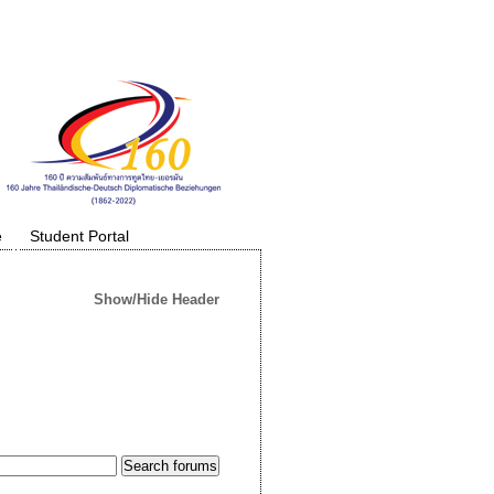
e
Student Portal
Show/Hide Header