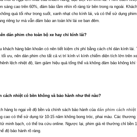
ền sáng cao trên 60%, đảm bảo tầm nhìn rõ ràng từ bên trong ra ngoài. Khá
không quá tối như trong suốt, xanh nhạt cho kính lái, và có thể sử dụng phi
ăng riêng tư mà vẫn đảm bảo an toàn khi lái xe ban đêm.
ên dán phim cho toàn bộ xe hay chỉ kính lái?
u khách hàng băn khoăn có nên tiết kiệm chi phí bằng cách chỉ dán kính lái. 
t tối ưu, nên dán phim cho tất cả vị trí kính vì kính chiếm diện tích lớn trên 
hênh lệch nhiệt độ, làm giảm hiệu quả tổng thể và không đảm bảo không khí
 cách nhiệt có bền không và bảo hành như thế nào?
h hàng lo ngại về độ bền và chính sách bảo hành của
dán phim cách nhiệt
g cao có thể sử dụng từ 10-15 năm không bong tróc, phai màu. Các thương 
 tử minh bạch, có thể tra cứu online. Ngược lại, phim giá rẻ thường chỉ bền
hế độ bảo hành rõ ràng.