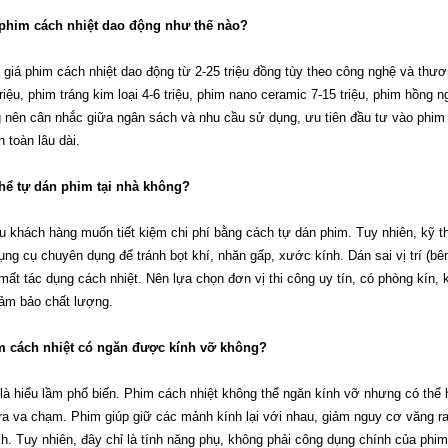
phim cách nhiệt dao động như thế nào?
giá phim cách nhiệt dao động từ 2-25 triệu đồng tùy theo công nghệ và thư
triệu, phim tráng kim loại 4-6 triệu, phim nano ceramic 7-15 triệu, phim hồng 
 nên cân nhắc giữa ngân sách và nhu cầu sử dụng, ưu tiên đầu tư vào phim
n toàn lâu dài.
hể tự dán phim tại nhà không?
u khách hàng muốn tiết kiệm chi phí bằng cách tự dán phim. Tuy nhiên, kỹ th
ụng cụ chuyên dụng để tránh bọt khí, nhăn gấp, xước kính. Dán sai vị trí (bên
mất tác dụng cách nhiệt. Nên lựa chọn đơn vị thi công uy tín, có phòng kín, 
ảm bảo chất lượng.
 cách nhiệt có ngăn được kính vỡ không?
là hiểu lầm phổ biến. Phim cách nhiệt không thể ngăn kính vỡ nhưng có thể 
ra va chạm. Phim giúp giữ các mảnh kính lại với nhau, giảm nguy cơ văng r
h. Tuy nhiên, đây chỉ là tính năng phụ, không phải công dụng chính của phim