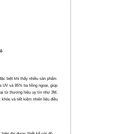
tô
 đặc biệt khi thấy nhiều sản phẩm
ia UV và 95% tia hồng ngoại, giúp
ại từ thương hiệu uy tín như 3M,
khỏe và tiết kiệm nhiên liệu điều
t hiện đại được thiết kế với độ