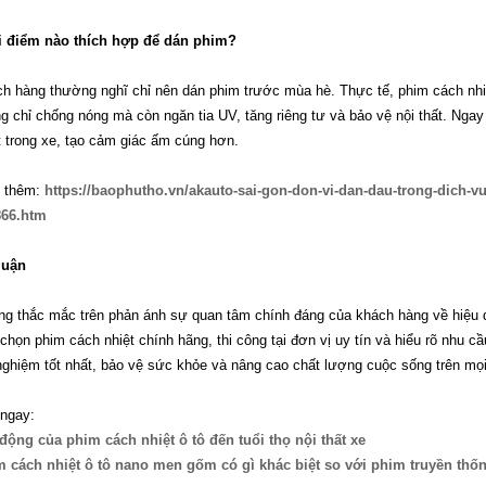
 điểm nào thích hợp để dán phim?
h hàng thường nghĩ chỉ nên dán phim trước mùa hè. Thực tế, phim cách nhi
g chỉ chống nóng mà còn ngăn tia UV, tăng riêng tư và bảo vệ nội thất. Nga
t trong xe, tạo cảm giác ấm cúng hơn.
 thêm:
https://baophutho.vn/akauto-sai-gon-don-vi-dan-dau-trong-dich-vu
866.htm
luận
g thắc mắc trên phản ánh sự quan tâm chính đáng của khách hàng về hiệu quả
chọn phim cách nhiệt chính hãng, thi công tại đơn vị uy tín và hiểu rõ nhu 
 nghiệm tốt nhất, bảo vệ sức khỏe và nâng cao chất lượng cuộc sống trên mọi
ngay:
động của phim cách nhiệt ô tô đến tuổi thọ nội thất xe
 cách nhiệt ô tô nano men gốm có gì khác biệt so với phim truyền thố