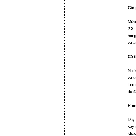
Giá 
Mức 
2-3 
hàng
và a
Có t
Nhiề
và d
làm 
để đ
Phim
Đây 
xảy 
khác