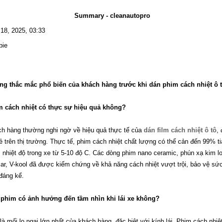
Summary - cleanautopro
 18, 2025, 03:33
bie
g thắc mắc phổ biến của khách hàng trước khi dán phim cách nhiệt ô 
 cách nhiệt có thực sự hiệu quả không?
h hàng thường nghi ngờ về hiệu quả thực tế của
dán film cách nhiệt ô tô
,
rẻ trên thị trường. Thực tế, phim cách nhiệt chất lượng có thể cản đến 99% t
 nhiệt độ trong xe từ 5-10 độ C. Các dòng phim nano ceramic, phún xạ kim lo
ar, V-kool đã được kiểm chứng về khả năng cách nhiệt vượt trội, bảo vệ sức 
đáng kể.
phim có ảnh hưởng đến tầm nhìn khi lái xe không?
là mối lo ngại lớn nhất của khách hàng, đặc biệt với kính lái. Phim cách nhiệ