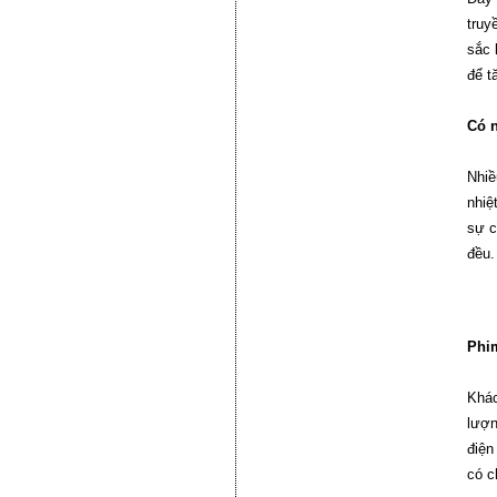
truy
sắc 
để t
Có n
Nhiề
nhiệ
sự c
đều.
Phim
Khác
lượn
điện
có c