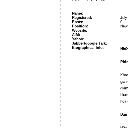
Name:
Registered:
July
Posts:
0
Position:
New
Website:
AIM:
Yahoo:
Jabber/google Talk:
Biographical Info:
Nhữn
Phim
Khác
giá 
giảm
Llum
hòa 
Dán 
Đây 