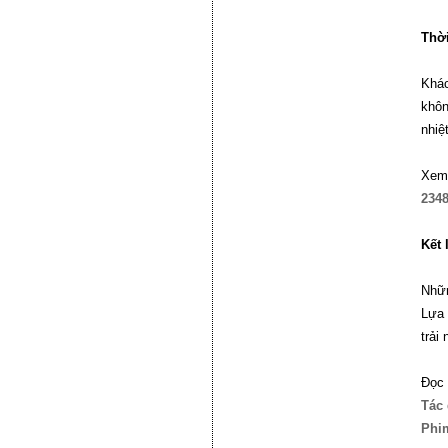
Thời
Khác
khôn
nhiệ
Xem
234
Kết 
Nhữn
Lựa 
trải
Đọc 
Tác 
Phim