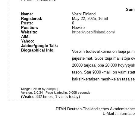
Summ
Name:
Vozol Finland
Registered:
May 22, 2025, 16:58
Posts:
0
Position:
Newbie
Website:
https://vozolfinland.com/
AIM:
Yahoo:
Jabber/google Talk:
Biographical Info:
Vozolin tuotevalikoima on laaja ja mo
järjestelmät. Suosittuja mallistoja
20000 tarjoaa jopa 20 000 höyrytys
tason. Star 9000 -malli on valmistet
kaksinkertaisen mesh-kelan tasais
Mingle Forum by
cartpauj
Version: 1.0.34 ; Page loaded in: 0.008 seconds.
(Visited 332 times, 1 visits today)
DTAN Deutsch-Thailändisches Akademisches 
E-Mail :
informat