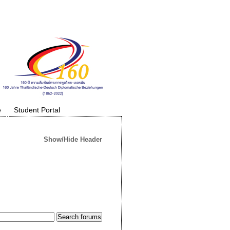
e
Student Portal
Show/Hide Header