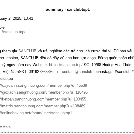
Summary - sanclubtop1
uary 2, 2025, 10:41
bie
s://sanclub.top/
 tham gia
SANCLUB
và trải nghiệm các trò chơi cá cược thú vị. Dù bạn yê
chơi casino, SANCLUB đều có đầy đủ cho bạn lựa chọn. Đừng quên nhận nh
 ký ngay hôm nay!Website:
https://sanclub.top/
ĐC: 19/68 Hoàng Hoa Thám, 
, Việt NamSĐT: 0919272658Email:
contact@sanclub.top
hastags: #sanclub 
clubtop
://caycanh.sangnhuong.com/member.php?u=45539
://gioxach.sangnhuong.com/member.php?u=110495
://ketoan.sangnhuong.com/member.php?u=103455
://matdo.sangnhuong.com/member.php?u=108489
://onlineboxing.net/forum/user/sanclubtop1
seconds.