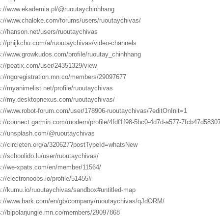
s://www.ekademia.pl/@ruoutaychinhhang
s://www.chaloke.com/forums/users/ruoutaychivas/
s://hanson.net/users/ruoutaychivas
s://phijkchu.com/a/ruoutaychivas/video-channels
s://www.growkudos.com/profile/ruoutay_chinhhang
s://peatix.com/user/24351329/view
s://ngoregistration.mn.co/members/29097677
s://myanimelist.net/profile/ruoutaychivas
s://my.desktopnexus.com/ruoutaychivas/
s://www.robot-forum.com/user/178906-ruoutaychivas/?editOnInit=1
s://connect.garmin.com/modern/profile/4fdf1f98-5bc0-4d7d-a577-7fcb47d5830
s://unsplash.com/@ruoutaychivas
s://circleten.org/a/320627?postTypeId=whatsNew
s://schoolido.lu/user/ruoutaychivas/
s://we-xpats.com/en/member/11564/
s://electronoobs.io/profile/51455#
s://kumu.io/ruoutaychivas/sandbox#untitled-map
s://www.bark.com/en/gb/company/ruoutaychivas/qJdORM/
s://bipolarjungle.mn.co/members/29097868