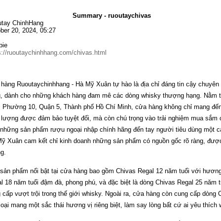
Summary - ruoutaychivas
tay ChinhHang
ber 20, 2024, 05:27
bie
s://ruoutaychinhhang.com/chivas.html
hàng Ruoutaychinhhang - Hà Mỹ Xuân tự hào là địa chỉ đáng tin cậy chuyên
, dành cho những khách hàng đam mê các dòng whisky thượng hạng. Nằm t
 Phường 10, Quận 5, Thành phố Hồ Chí Minh, cửa hàng không chỉ mang đến
 lượng được đảm bảo tuyệt đối, mà còn chú trọng vào trải nghiệm mua sắm
những sản phẩm rượu ngoại nhập chính hãng đến tay người tiêu dùng một c
ỹ Xuân cam kết chỉ kinh doanh những sản phẩm có nguồn gốc rõ ràng, được
g.
sản phẩm nổi bật tại cửa hàng bao gồm Chivas Regal 12 năm tuổi với hương 
l 18 năm tuổi đậm đà, phong phú, và đặc biệt là dòng Chivas Regal 25 năm tu
 cấp vượt trội trong thế giới whisky. Ngoài ra, cửa hàng còn cung cấp dòng 
loại mang một sắc thái hương vị riêng biệt, làm say lòng bất cứ ai yêu thích