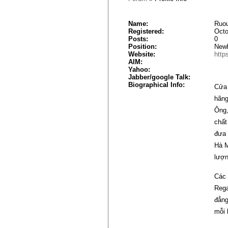
Name:
Ruou
Registered:
Octo
Posts:
0
Position:
New
Website:
http
AIM:
Yahoo:
Jabber/google Talk:
Biographical Info:
Cửa 
hãng
Ông,
chất
đưa 
Hà M
lượn
Các 
Rega
đẳng
mỗi 