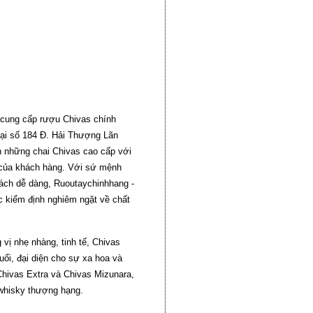
 cung cấp rượu Chivas chính
ại số 184 Đ. Hải Thượng Lãn
 những chai Chivas cao cấp với
 của khách hàng. Với sứ mệnh
ách dễ dàng, Ruoutaychinhhang -
 kiểm định nghiêm ngặt về chất
vị nhẹ nhàng, tinh tế, Chivas
ổi, đại diện cho sự xa hoa và
Chivas Extra và Chivas Mizunara,
 whisky thượng hạng.