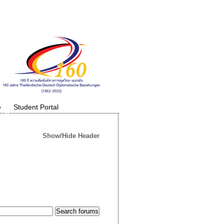
e
Student Portal
Show/Hide Header