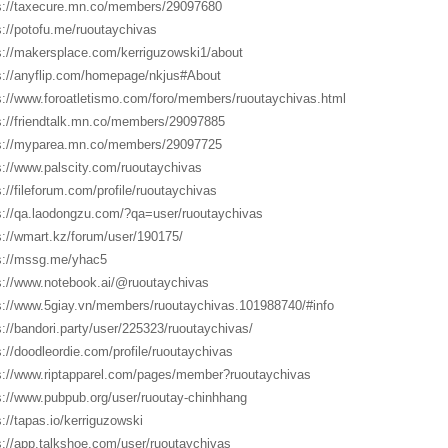
s://taxecure.mn.co/members/29097680
s://potofu.me/ruoutaychivas
s://makersplace.com/kerriguzowski1/about
s://anyflip.com/homepage/nkjus#About
s://www.foroatletismo.com/foro/members/ruoutaychivas.html
s://friendtalk.mn.co/members/29097885
s://myparea.mn.co/members/29097725
s://www.palscity.com/ruoutaychivas
s://fileforum.com/profile/ruoutaychivas
s://qa.laodongzu.com/?qa=user/ruoutaychivas
s://wmart.kz/forum/user/190175/
s://mssg.me/yhac5
s://www.notebook.ai/@ruoutaychivas
s://www.5giay.vn/members/ruoutaychivas.101988740/#info
s://bandori.party/user/225323/ruoutaychivas/
s://doodleordie.com/profile/ruoutaychivas
s://www.riptapparel.com/pages/member?ruoutaychivas
s://www.pubpub.org/user/ruoutay-chinhhang
s://tapas.io/kerriguzowski
s://app.talkshoe.com/user/ruoutaychivas