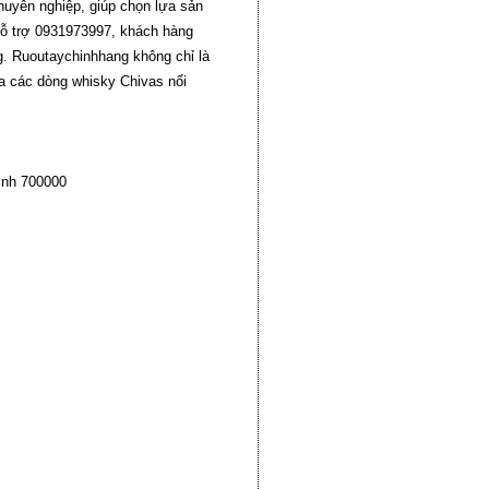
huyên nghiệp, giúp chọn lựa sản
hỗ trợ 0931973997, khách hàng
g. Ruoutaychinhhang không chỉ là
a các dòng whisky Chivas nổi
inh 700000