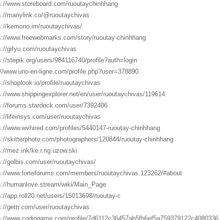
s://www.storeboard.com/ruoutaychinhhang
s://manylink.co/@ruoutaychivas
s://kemono.im/ruoutaychivas/
s://www.freewebmarks.com/story/ruoutay-chinhhang
s://gifyu.com/ruoutaychivas
s://stepik.org/users/984116740/profile?auth=login
://www.uno-en-ligne.com/profile.php?user=378890
s://shoplook.io/profile/ruoutaychivas
s://www.shippingexplorer.net/en/user/ruoutaychivas/119614
s://forums.stardock.com/user/7392406
s://lifeinsys.com/user/ruoutaychivas
s://www.wvhired.com/profiles/5440147-ruoutay-chinhhang
s://skitterphoto.com/photographers/120844/ruoutay-chinhhang
s://mez.ink/ke.r.rig.uzow.ski
s://golbis.com/user/ruoutaychivas/
s://www.forteforums.com/members/ruoutaychivas.123262/#about
s://humanlove.stream/wiki/Main_Page
s://app.roll20.net/users/15013698/ruoutay-c
s://gettr.com/user/ruoutaychivas
s://www.codingame.com/profile/7d6112c36457ab5fb6ef5a759379122c4080336