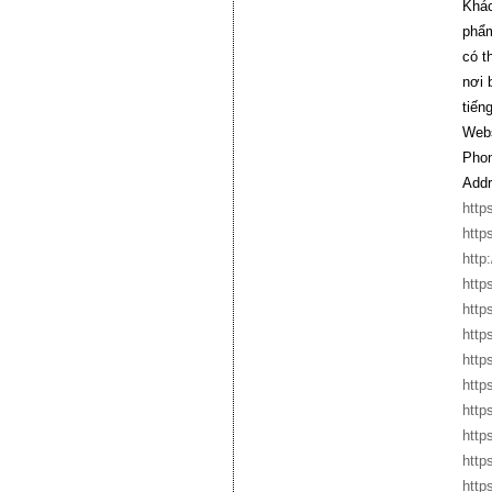
Khác
phẩm
có t
nơi 
tiếng
Webs
Phon
Addr
http
http
http
http
http
http
http
http
http
http
https
http