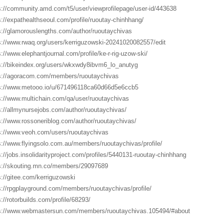
s://community.amd.com/t5/user/viewprofilepage/user-id/443638
s://expathealthseoul.com/profile/ruoutay-chinhhang/
s://glamorouslengths.com/author/ruoutaychivas
s://www.rwaq.org/users/kerriguzowski-20241020082557/edit
s://www.elephantjournal.com/profile/ke-r-rig-uzow-ski/
s://bikeindex.org/users/wkxwdy8ibvm6_lo_anutyg
s://agoracom.com/members/ruoutaychivas
s://www.metooo.io/u/671496118ca60d66d5e6ccb5
s://www.multichain.com/qa/user/ruoutaychivas
s://allmynursejobs.com/author/ruoutaychivas/
s://www.rossoneriblog.com/author/ruoutaychivas/
s://www.veoh.com/users/ruoutaychivas
s://www.flyingsolo.com.au/members/ruoutaychivas/profile/
s://jobs.insolidarityproject.com/profiles/5440131-ruoutay-chinhhang
s://skouting.mn.co/members/29097689
s://gitee.com/kerriguzowski
s://rpgplayground.com/members/ruoutaychivas/profile/
s://rotorbuilds.com/profile/68293/
s://www.webmastersun.com/members/ruoutaychivas.105494/#about