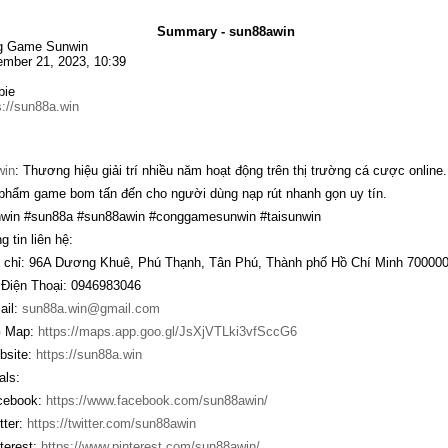
Summary - sun88awin
g Game Sunwin
mber 21, 2023, 10:39
bie
s://sun88a.win
win
: Thương hiệu giải trí nhiều năm hoạt động trên thị trường cá cược online
phẩm game bom tấn đến cho người dùng nạp rút nhanh gọn uy tín.
win #sun88a #sun88awin #conggamesunwin #taisunwin
g tin liên hệ:
a chỉ: 96A Dương Khuê, Phú Thạnh, Tân Phú, Thành phố Hồ Chí Minh 70000
 Điện Thoại: 0946983046
ail:
sun88a.win@gmail.com
G Map:
https://maps.app.goo.gl/JsXjVTLki3vfSccG6
bsite:
https://sun88a.win
als:
cebook:
https://www.facebook.com/sun88awin/
tter:
https://twitter.com/sun88awin
nterest:
https://www.pinterest.com/sun88awin/