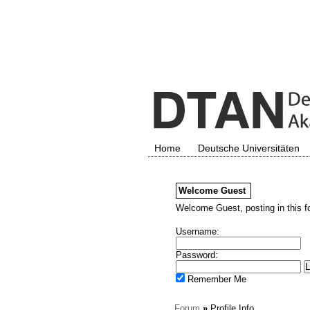
Home
Deutsche Universitäten
Welcome
Guest
Welcome Guest, posting in this f
Username:
Password:
Remember Me
Forum
»
Profile Info