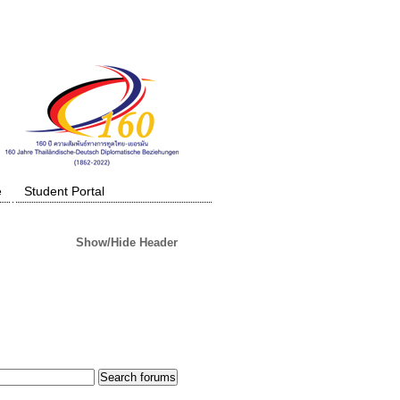
e
Student Portal
Show/Hide Header