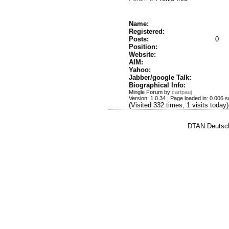
Name:
Registered:
Posts:
0
Position:
Website:
AIM:
Yahoo:
Jabber/google Talk:
Biographical Info:
Mingle Forum by
cartpauj
Version: 1.0.34 ; Page loaded in: 0.006 
(Visited 332 times, 1 visits today)
DTAN Deutsch