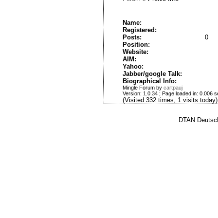
Name:
Registered:
Posts:
0
Position:
Website:
AIM:
Yahoo:
Jabber/google Talk:
Biographical Info:
Mingle Forum by
cartpauj
Version: 1.0.34 ; Page loaded in: 0.006 
(Visited 332 times, 1 visits today)
DTAN Deutsch